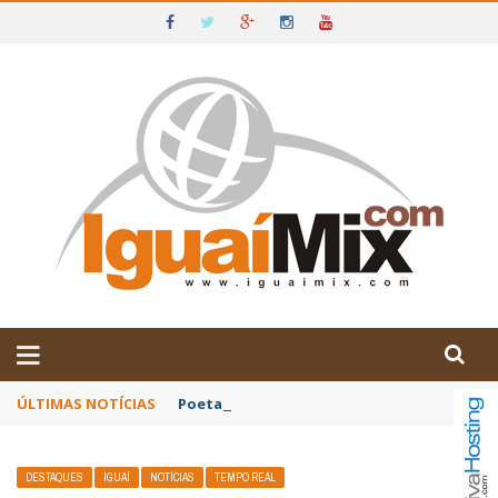
DE IGUAÍ E SUDOESTE DA BAHIA
ÚLTIMAS NOTÍCIAS
Poetas baianos representam o Brasil no XX
DESTAQUES
IGUAÍ
NOTÍCIAS
TEMPO REAL