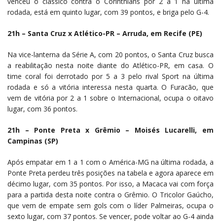
venceu o clássico contra o Corinthians por 2 a 1 na última
rodada, está em quinto lugar, com 39 pontos, e briga pelo G-4.
21h – Santa Cruz x Atlético-PR – Arruda, em Recife (PE)
Na vice-lanterna da Série A, com 20 pontos, o Santa Cruz busca
a reabilitação nesta noite diante do Atlético-PR, em casa. O
time coral foi derrotado por 5 a 3 pelo rival Sport na última
rodada e só a vitória interessa nesta quarta. O Furacão, que
vem de vitória por 2 a 1 sobre o Internacional, ocupa o oitavo
lugar, com 36 pontos.
21h – Ponte Preta x Grêmio – Moisés Lucarelli, em
Campinas (SP)
Após empatar em 1 a 1 com o América-MG na última rodada, a
Ponte Preta perdeu três posições na tabela e agora aparece em
décimo lugar, com 35 pontos. Por isso, a Macaca vai com força
para a partida desta noite contra o Grêmio. O Tricolor Gaúcho,
que vem de empate sem gols com o líder Palmeiras, ocupa o
sexto lugar, com 37 pontos. Se vencer, pode voltar ao G-4 ainda