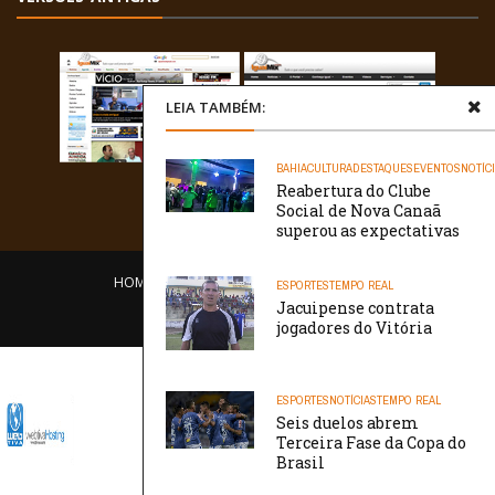
LEIA TAMBÉM:
BAHIA
CULTURA
DESTAQUES
EVENTOS
NOTÍC
Reabertura do Clube
Social de Nova Canaã
superou as expectativas
HOME
EQUIPE
O PORTAL
CONTATO
ESPORTES
TEMPO REAL
Jacuipense contrata
/// WebtivaHOSTING
jogadores do Vitória
ESPORTES
NOTÍCIAS
TEMPO REAL
Seis duelos abrem
Terceira Fase da Copa do
Brasil