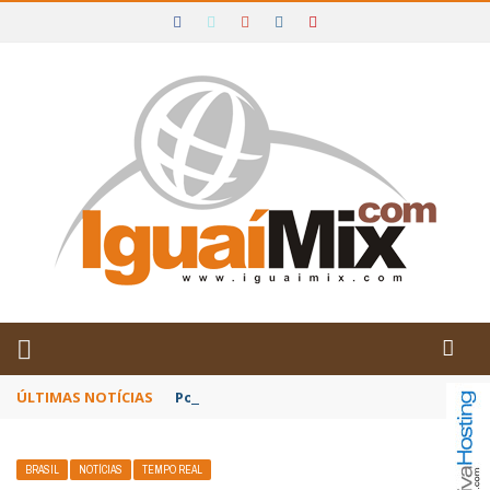
DE IGUAÍ E SUDOESTE DA BAHIA
ÚLTIMAS NOTÍCIAS
Poetas baianos representam o Brasil no XX
BRASIL
NOTÍCIAS
TEMPO REAL