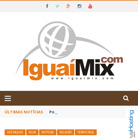
DE IGUAÍ E SUDOESTE DA BAHIA
ÚLTIMAS NOTÍCIAS
Poetas baianos representam o Brasil no XX
DESTAQUES
IGUAÍ
NOTÍCIAS
RELIGIÃO
TEMPO REAL