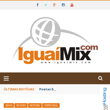
DE IGUAÍ E SUDOESTE DA BAHIA
ÚLTIMAS NOTÍCIAS
Poetas baianos representam o Brasil no XX
BAHIA
NO FOCO
NOTÍCIAS
TEMPO REAL