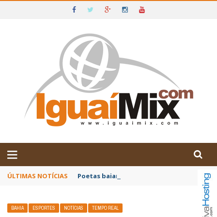
DE IGUAÍ E SUDOESTE DA BAHIA
ÚLTIMAS NOTÍCIAS
Poetas baianos representam o Brasil no XX
BAHIA
ESPORTES
NOTÍCIAS
TEMPO REAL