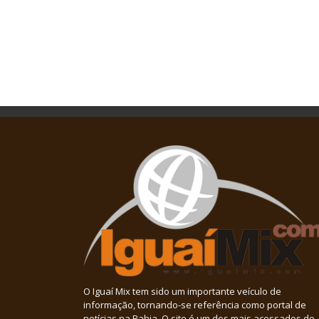
O Iguaí Mix tem sido um importante veículo de
informação, tornando-se referência como portal de
notícias na Bahia. O site é um dos mais acessados do