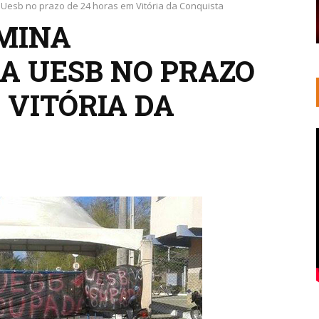
Uesb no prazo de 24 horas em Vitória da Conquista
MINA
A UESB NO PRAZO
 VITÓRIA DA