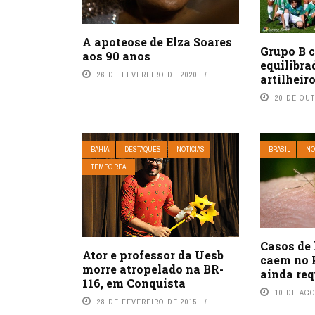
A apoteose de Elza Soares
Grupo B 
aos 90 anos
equilibrad
26 DE FEVEREIRO DE 2020
artilheir
20 DE OU
BAHIA
DESTAQUES
NOTÍCIAS
BRASIL
NO
TEMPO REAL
Casos de
Ator e professor da Uesb
caem no 
morre atropelado na BR-
ainda re
116, em Conquista
10 DE AG
28 DE FEVEREIRO DE 2015