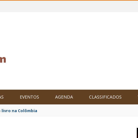
AS
EVENTOS
AGENDA
CLASSIFICADOS
tam o Brasil no XXIV Parlamento Internacional de Escritores, na C