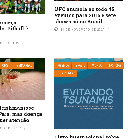
UFC anuncia ao todo 45
eventos para 2015 e sete
shows só no Brasil
começa
o. Pitbull é
18 DE NOVEMBRO DE 2014
o
TUBRO DE 2015
TÍCIAS
TEMPO REAL
AGENDA
BRASIL
MUNDO
NOTÍCIAS
TEMPO REAL
 leishmaniose
País, mas doença
quer atenção
OSTO DE 2017
Livro internacional sobre