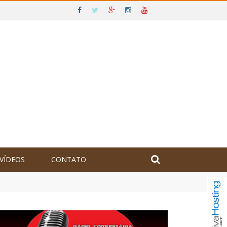
VÍDEOS
CONTATO
olômbia