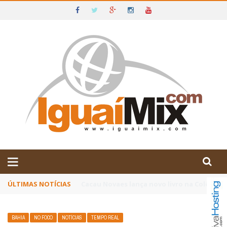
DE IGUAÍ E SUDOESTE DA BAHIA
ÚLTIMAS NOTÍCIAS
Poetas baianos representam o Brasil no XX
BAHIA
NO FOCO
NOTÍCIAS
TEMPO REAL