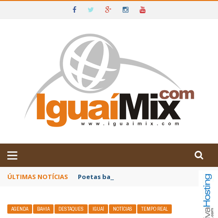
DE IGUAÍ E SUDOESTE DA BAHIA
ÚLTIMAS NOTÍCIAS
Poetas baianos representam o Brasil no XX
AGENDA
BAHIA
DESTAQUES
IGUAÍ
NOTÍCIAS
TEMPO REAL