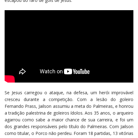
escapou do faro de gols de Jesus.
Se Jesus carregou o ataque, na defesa, um herói improvável
cresceu durante a competição. Com a lesão do goleiro
Fernando Prass, Jailson assumiu a meta do Palmeiras, e honrou
a tradição palestrina de goleiros ídolos. Aos 35 anos, o arqueiro
agarrou como sabe a maior chance de sua carreira, e foi um
dos grandes responsáveis pelo título do Palmeiras. Com Jailson
como titular, o Porco não perdeu. Foram 18 partidas, 13 vitórias