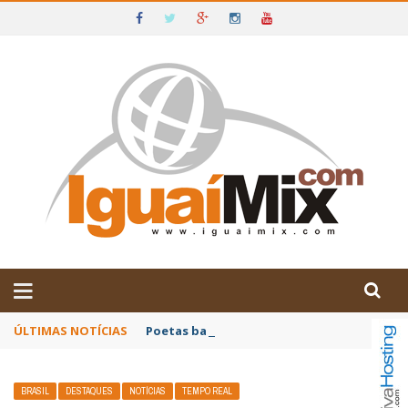
DE IGUAÍ E SUDOESTE DA BAHIA
ÚLTIMAS NOTÍCIAS
Poetas baianos representam o Brasil no XX
BRASIL
DESTAQUES
NOTÍCIAS
TEMPO REAL