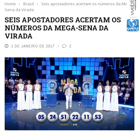
Home
›
Brasil
›
Seis apostadores acertam os números da Mega-
Sena da Virada
SEIS APOSTADORES ACERTAM OS
NÚMEROS DA MEGA-SENA DA
VIRADA
1 DE JANEIRO DE 2017
2