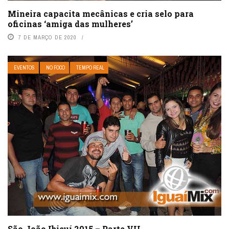
Mineira capacita mecânicas e cria selo para
oficinas ‘amiga das mulheres’
7 DE MARÇO DE 2020
EVENTOS
NO FOCO
TEMPO REAL
São João Ibicuí 2015 – Parte VII