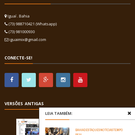
Iguaí . Bahia
(73) 988710421 (Whatsapp)
(73) 981000930
iguaimix@gmail.com
CONECTE-SE!
VERSÕES ANTIGAS
LEIA TAMBÉM:
BAHIA
DESTAQUES
NOTÍCIAS
TEMPO
REAL