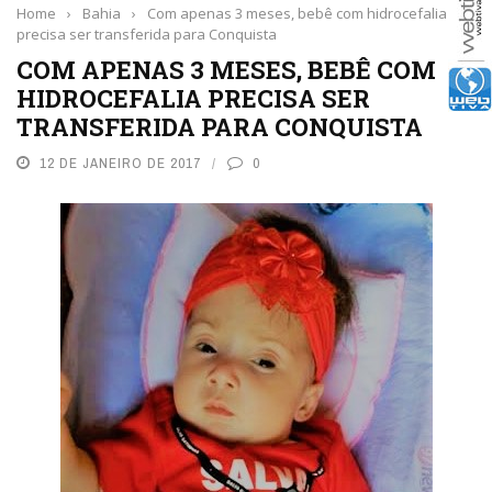
Home
›
Bahia
›
Com apenas 3 meses, bebê com hidrocefalia
precisa ser transferida para Conquista
COM APENAS 3 MESES, BEBÊ COM
HIDROCEFALIA PRECISA SER
TRANSFERIDA PARA CONQUISTA
12 DE JANEIRO DE 2017
0