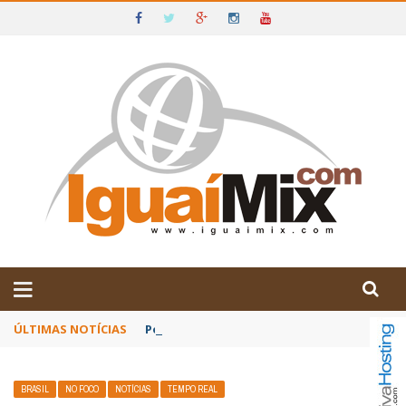
DE IGUAÍ E SUDOESTE DA BAHIA
ÚLTIMAS NOTÍCIAS
Poetas baianos representam o Brasil no XX
BRASIL
NO FOCO
NOTÍCIAS
TEMPO REAL