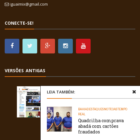
iguaimix@gmail.com
CONECTE-SE!
VERSÕES ANTIGAS
LEIA TAMBÉM:
BAHIA
DESTAQUES
NOTÍCIAS
TEMPO
REAL
Quadrilha comprava
abadá com cartões
fraudados