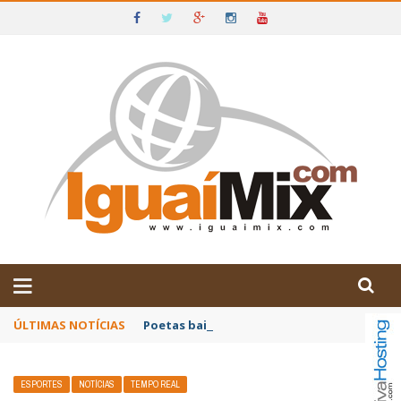
DE IGUAÍ E SUDOESTE DA BAHIA
ÚLTIMAS NOTÍCIAS
Poetas baianos representam o Brasil no XX
ESPORTES
NOTÍCIAS
TEMPO REAL