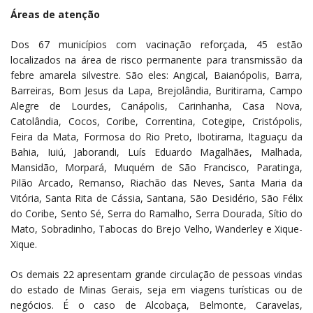
Áreas de atenção
Dos 67 municípios com vacinação reforçada, 45 estão
localizados na área de risco permanente para transmissão da
febre amarela silvestre. São eles: Angical, Baianópolis, Barra,
Barreiras, Bom Jesus da Lapa, Brejolândia, Buritirama, Campo
Alegre de Lourdes, Canápolis, Carinhanha, Casa Nova,
Catolândia, Cocos, Coribe, Correntina, Cotegipe, Cristópolis,
Feira da Mata, Formosa do Rio Preto, Ibotirama, Itaguaçu da
Bahia, Iuiú, Jaborandi, Luís Eduardo Magalhães, Malhada,
Mansidão, Morpará, Muquém de São Francisco, Paratinga,
Pilão Arcado, Remanso, Riachão das Neves, Santa Maria da
Vitória, Santa Rita de Cássia, Santana, São Desidério, São Félix
do Coribe, Sento Sé, Serra do Ramalho, Serra Dourada, Sítio do
Mato, Sobradinho, Tabocas do Brejo Velho, Wanderley e Xique-
Xique.
Os demais 22 apresentam grande circulação de pessoas vindas
do estado de Minas Gerais, seja em viagens turísticas ou de
negócios. É o caso de Alcobaça, Belmonte, Caravelas,