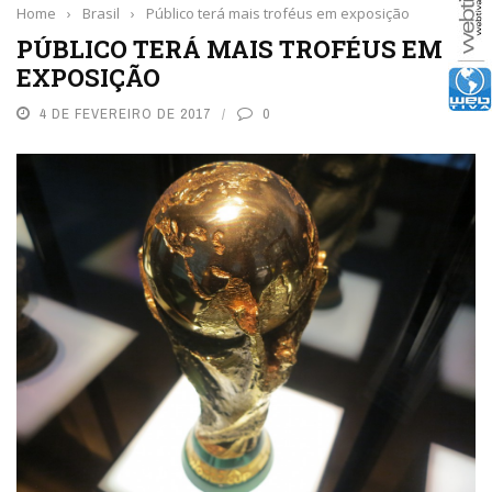
Home
›
Brasil
›
Público terá mais troféus em exposição
PÚBLICO TERÁ MAIS TROFÉUS EM
EXPOSIÇÃO
4 DE FEVEREIRO DE 2017
0