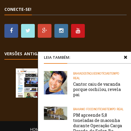
CONECTE-SE!
VERSÕES ANTIGAS
LEIA TAMBÉM:
BAHIA
DESTAQUES
NOTÍCIAS
TEMPO
REAL
Cantor caiu de varanda
porque cochilou, revela
pai
BAHIA
NO FOCO
NOTÍCIAS
TEMPO REAL
PM apreende 5,8
toneladas de maconha
durante Operação Carga
HOME
EQUIPE
O PORTAL
CONTATO
Pesada, da Sefaz-Ba