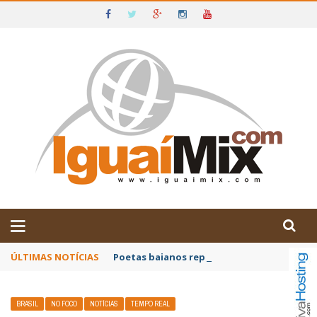
DE IGUAÍ E SUDOESTE DA BAHIA
ÚLTIMAS NOTÍCIAS
Poetas baianos representam o Brasil no XX
BRASIL
NO FOCO
NOTÍCIAS
TEMPO REAL