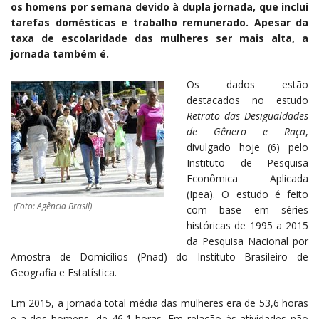
os homens por semana devido à dupla jornada, que inclui
tarefas domésticas e trabalho remunerado. Apesar da
taxa de escolaridade das mulheres ser mais alta, a
jornada também é.
Os dados estão
destacados no estudo
Retrato das Desigualdades
de Gênero e Raça
,
divulgado hoje (6) pelo
Instituto de Pesquisa
Econômica Aplicada
(Ipea). O estudo é feito
(Foto: Agência Brasil)
com base em séries
históricas de 1995 a 2015
da Pesquisa Nacional por
Amostra de Domicílios (Pnad) do Instituto Brasileiro de
Geografia e Estatística.
Em 2015, a jornada total média das mulheres era de 53,6 horas
e a dos homens, de 46,1 horas. Em relação às atividades não