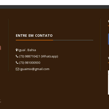
ENTRE EM CONTATO
Iguaí . Bahia
(73) 988710421 (Whatsapp)
(73) 981000930
iguaimix@gmail.com
,