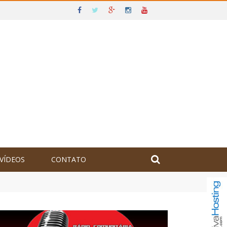
VÍDEOS
CONTATO
olômbia