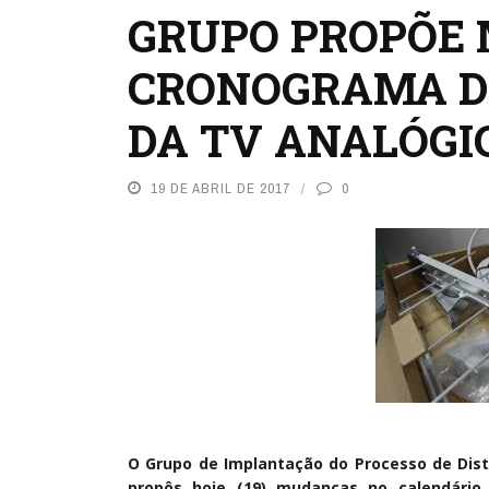
GRUPO PROPÕE
CRONOGRAMA D
DA TV ANALÓGI
19 DE ABRIL DE 2017
0
O Grupo de Implantação do Processo de Distr
propôs hoje (19) mudanças no calendári