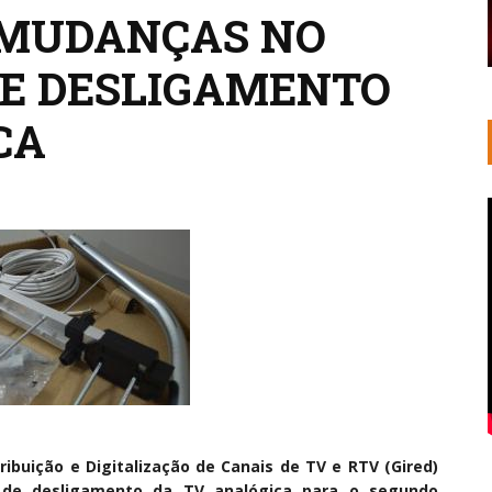
 MUDANÇAS NO
E DESLIGAMENTO
CA
ibuição e Digitalização de Canais de TV e RTV (Gired)
o de desligamento da TV analógica para o segundo