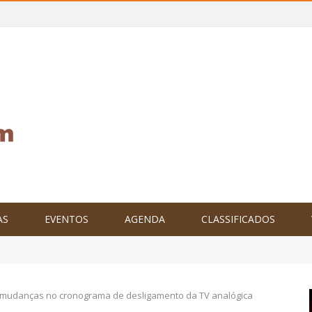
AS
EVENTOS
AGENDA
CLASSIFICADOS
tam o Brasil no XXIV Parlamento Internacional de Escritores, na C
mudanças no cronograma de desligamento da TV analógica