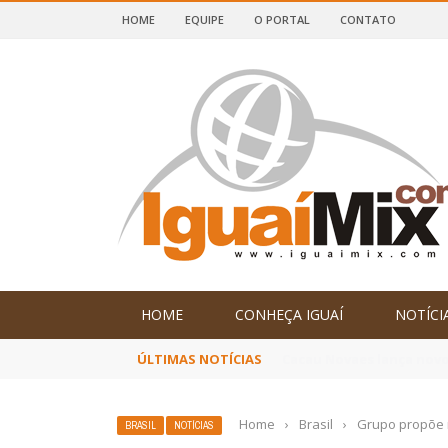
HOME
EQUIPE
O PORTAL
CONTATO
DE IGUAÍ E SUDOESTE DA BAHIA
HOME
CONHEÇA IGUAÍ
NOTÍCI
ÚLTIMAS NOTÍCIAS
Poetas baianos represen
Home
›
Brasil
›
Grupo propõe 
BRASIL
NOTÍCIAS