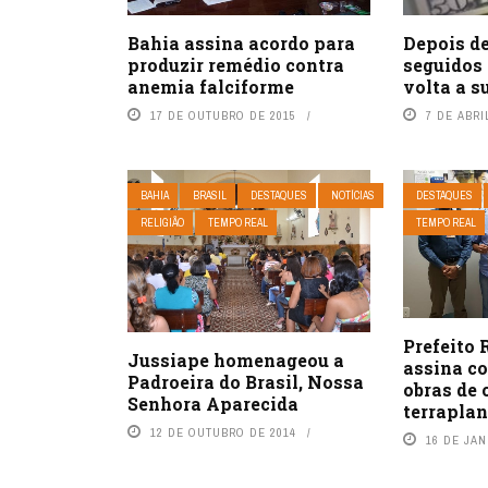
Bahia assina acordo para
Depois de
produzir remédio contra
seguidos 
anemia falciforme
volta a s
17 DE OUTUBRO DE 2015
7 DE ABRI
BAHIA
BRASIL
DESTAQUES
NOTÍCIAS
DESTAQUES
RELIGIÃO
TEMPO REAL
TEMPO REAL
Prefeito
Jussiape homenageou a
assina c
Padroeira do Brasil, Nossa
obras de
Senhora Aparecida
terrapla
12 DE OUTUBRO DE 2014
16 DE JAN