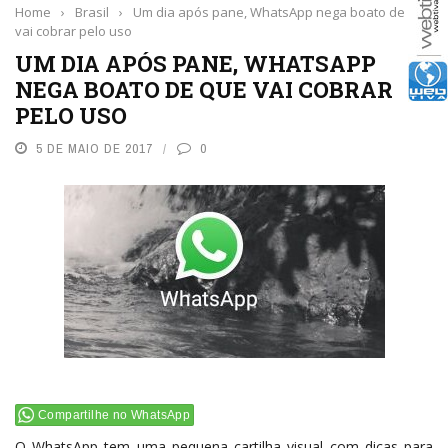
Home
›
Brasil
›
Um dia após pane, WhatsApp nega boato de que
vai cobrar pelo uso
UM DIA APÓS PANE, WHATSAPP
NEGA BOATO DE QUE VAI COBRAR
PELO USO
5 DE MAIO DE 2017
0
Compartilhe no WhatsApp
O WhatsApp tem uma pequena cartilha visual com dicas para