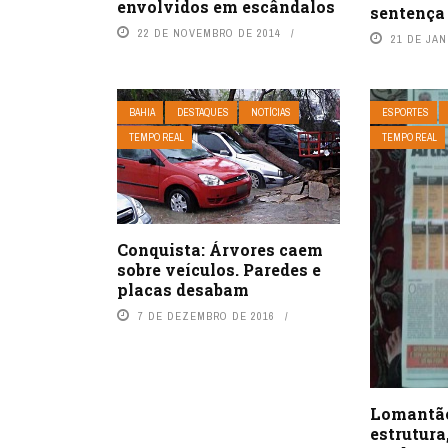
envolvidos em escândalos
sentença
22 DE NOVEMBRO DE 2014
21 DE JAN
BAHIA
DESTAQUES
NOTÍCIAS
ESPORTES
TEMPO REAL
TEMPO REAL
Conquista: Árvores caem
sobre veículos. Paredes e
placas desabam
7 DE DEZEMBRO DE 2016
Lomantão
estrutura