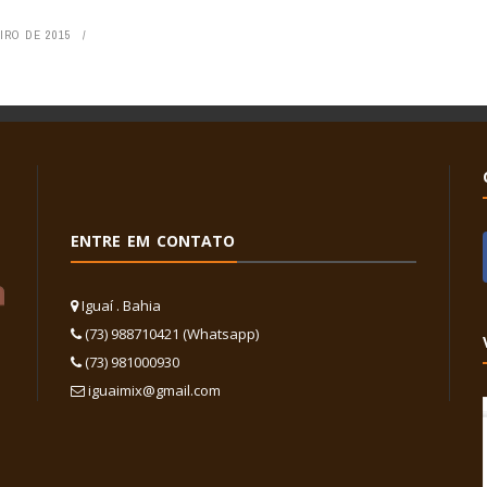
IRO DE 2015
ENTRE EM CONTATO
Iguaí . Bahia
(73) 988710421 (Whatsapp)
(73) 981000930
iguaimix@gmail.com