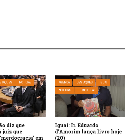
STAQUES
NOTÍCIAS
AGENDA
DESTAQUES
IGUAÍ
NOTÍCIAS
TEMPO REAL
ão diz que
Iguaí: Ir. Eduardo
 juiz que
d’Amorim lança livro hoje
 ‘merdocracia’ em
(20)