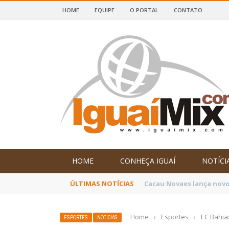
HOME
EQUIPE
O PORTAL
CONTATO
DE IGUAÍ E SUDOESTE DA BAHIA
HOME
CONHEÇA IGUAÍ
NOTÍCI
ÚLTIMAS NOTÍCIAS
Poetas baianos represen
Home
›
Esportes
›
EC Bahia
ESPORTES
NOTÍCIAS