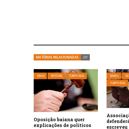
MATÉRIAS RELACIONADAS
///
BAHIA
NOTÍCIAS
TEMPO REAL
BRASIL
DE
TEMPO REAL
Associaç
Oposição baiana quer
defenderá
explicações de políticos
escreveu