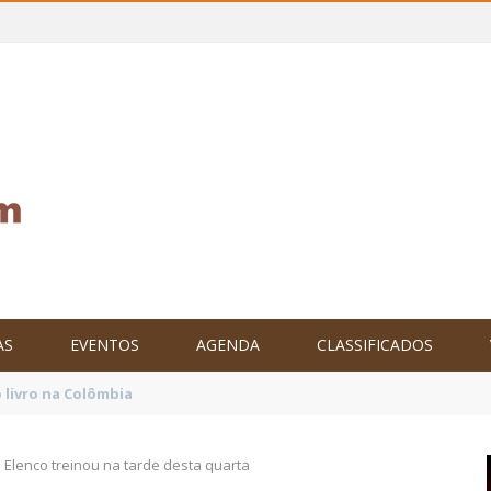
AS
EVENTOS
AGENDA
CLASSIFICADOS
tam o Brasil no XXIV Parlamento Internacional de Escritores, na C
: Elenco treinou na tarde desta quarta