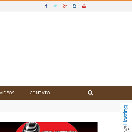
VÍDEOS
CONTATO
olômbia