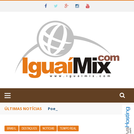
DE IGUAÍ E SUDOESTE DA BAHIA
ÚLTIMAS NOTÍCIAS
Poetas baianos representam o Brasil no XX
BRASIL
DESTAQUES
NOTÍCIAS
TEMPO REAL