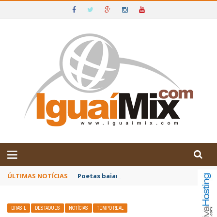
DE IGUAÍ E SUDOESTE DA BAHIA
ÚLTIMAS NOTÍCIAS
Poetas baianos representam o Brasil no XX
BRASIL
DESTAQUES
NOTÍCIAS
TEMPO REAL