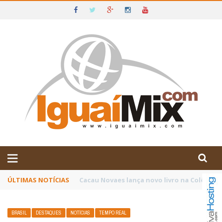
DE IGUAÍ E SUDOESTE DA BAHIA
ÚLTIMAS NOTÍCIAS
Poetas baianos representam o Brasil no XX
BRASIL
DESTAQUES
NOTÍCIAS
TEMPO REAL