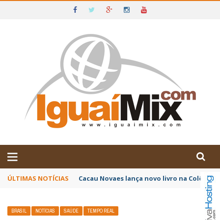
DE IGUAÍ E SUDOESTE DA BAHIA
ÚLTIMAS NOTÍCIAS
Poetas baianos representam o Brasil no XX
BRASIL
NOTÍCIAS
SAÚDE
TEMPO REAL