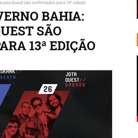
 e Jota Quest são confirmados para 13ª edição
VERNO BAHIA:
QUEST SÃO
ARA 13ª EDIÇÃO