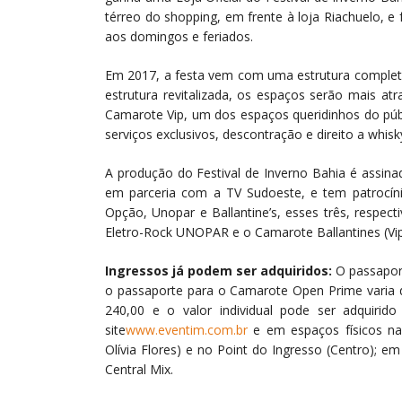
térreo do shopping, em frente à loja Riachuelo, 
aos domingos e feriados.
Em 2017, a festa vem com uma estrutura completa
estrutura revitalizada, os espaços serão mais at
Camarote Vip, um dos espaços queridinhos do púb
serviços exclusivos, descontração e direito a whisk
A produção do Festival de Inverno Bahia é assina
em parceria com a TV Sudoeste, e tem patrocíni
Opção, Unopar e Ballantine’s, esses três, respec
Eletro-Rock UNOPAR e o Camarote Ballantines (Vip
Ingressos já podem ser adquiridos:
O passaport
o passaporte para o Camarote Open Prime varia d
240,00 e o valor individual pode ser adquirid
site
www.eventim.com.br
e em espaços físicos na 
Olívia Flores) e no Point do Ingresso (Centro); e
Central Mix.