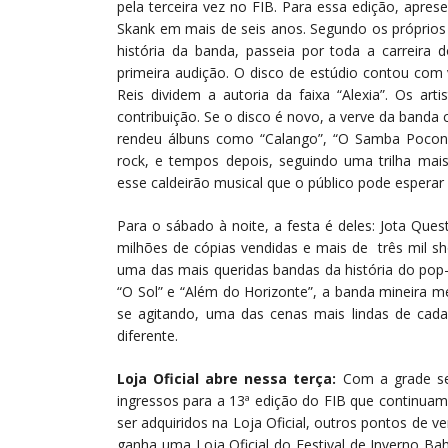
pela terceira vez no FIB. Para essa edição, apres
Skank em mais de seis anos. Segundo os próprios
história da banda, passeia por toda a carreira
primeira audição. O disco de estúdio contou co
Reis dividem a autoria da faixa “Alexia”. Os art
contribuição. Se o disco é novo, a verve da banda
rendeu álbuns como “Calango”, “O Samba Poconé”
rock, e tempos depois, seguindo uma trilha mais
esse caldeirão musical que o público pode esperar
Para o sábado à noite, a festa é deles: Jota Que
milhões de cópias vendidas e mais de três mil s
uma das mais queridas bandas da história do pop-
“O Sol” e “Além do Horizonte”, a banda mineira 
se agitando, uma das cenas mais lindas de cada
diferente.
Loja Oficial abre nessa terça:
Com a grade se
ingressos para a 13ª edição do FIB que continua
ser adquiridos na Loja Oficial, outros pontos de ve
ganha uma Loja Oficial do Festival de Inverno Bah