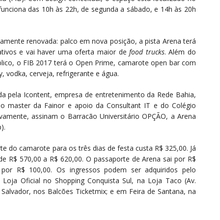
e funciona das 10h às 22h, de segunda a sábado, e 14h às 20h
mente renovada: palco em nova posição, a pista Arena terá
rativos e vai haver uma oferta maior de
food trucks
. Além do
lico, o FIB 2017 terá o Open Prime, camarote open bar com
y, vodka, cerveja, refrigerante e água.
da pela Icontent, empresa de entretenimento da Rede Bahia,
o master da Fainor e apoio da Consultant IT e do Colégio
tivamente, assinam o Barracão Universitário OPÇÃO, a Arena
).
e do camarote para os três dias de festa custa R$ 325,00. Já
e R$ 570,00 a R$ 620,00. O passaporte de Arena sai por R$
o por R$ 100,00. Os ingressos podem ser adquiridos pelo
Loja Oficial no Shopping Conquista Sul, na Loja Taco (Av.
m Salvador, nos Balcões Ticketmix; e em Feira de Santana, na