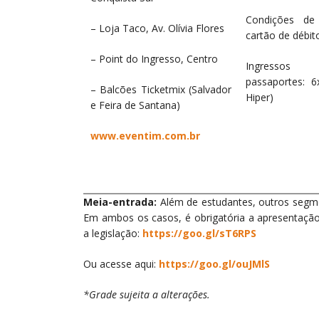
Condições de 
– Loja Taco, Av. Olívia Flores
cartão de débito
– Point do Ingresso, Centro
Ingressos 
passaportes: 6
– Balcões Ticketmix (Salvador
Hiper)
e Feira de Santana)
www.eventim.com.br
Meia-entrada:
Além de estudantes, outros segme
Em ambos os casos, é obrigatória a apresentaçã
a legislação:
https://goo.gl/sT6RPS
Ou acesse aqui:
https://goo.gl/ouJMlS
*Grade sujeita a alterações.