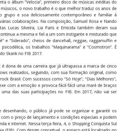
enta o álbum “Velocia”, primeiro disco de músicas inéditas do
 músicos, o novo trabalho é o que melhor traduz os anos de
 do grupo e soa deliciosamente contemporâneo e familiar à
m várias colaborações. Na composição, Samuel Rosa e Nando
istas Lucas Silveira, Lia Paris e Emicida também deram sua
 continua a mesma e fiel a um som instigante e misturado que
 e “Siderado”, cheios de dancehall, reggae, raggamuffin e
 psicodélica, os trabalhos “Maquinarama” e “Cosmotron”. É
 do Skank no FIB 2017.
st é dona de uma carreira que já ultrapassa a marca de cinco
hows realizados, seguindo, com sua formação original, como
rock Brasil. Com sucessos como “Só Hoje”, “Dias Melhores”,
mexe com a emoção e provoca fácil-fácil uma maré de braços
 uma das suas participações no FIB. Em 2017, não vai ser
 desenhando, o público já pode se organizar e garantir os
m com o preço de lançamento e condições especiais e podem
nda e internet. Nessa terça-feira, 4, o Shopping Conquista Sul
ia (FIB). Com design conceitual, o espaço está localizado no