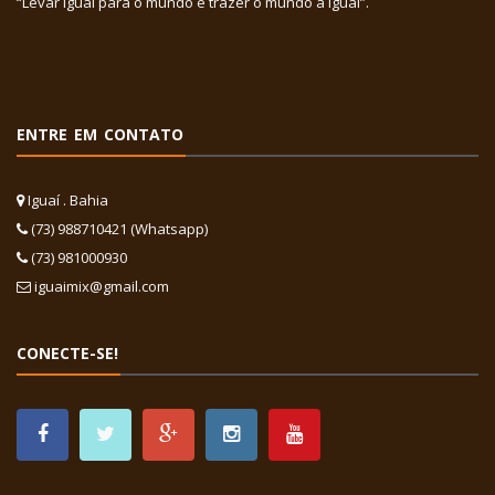
“Levar Iguaí para o mundo e trazer o mundo a Iguaí”.
ENTRE EM CONTATO
Iguaí . Bahia
(73) 988710421 (Whatsapp)
(73) 981000930
iguaimix@gmail.com
CONECTE-SE!