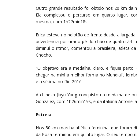
Outro grande resultado foi obtido nos 20 km da
Ela completou o percurso em quarto lugar, co
mesma, com 1h27min18s.
Erica esteve no pelotão de frente desde a largad
advertência por tirar o pé do chão de quatro árbit
diminuí o ritmo”, comentou a brasileira, atleta 
Chocho.
“O objetivo era a medalha, claro, e fiquei perto
chegar na minha melhor forma no Mundial”, lemb
e a sétima no Rio 2016.
A chinesa Jiayu Yang conquistou a medalha de o
González, com 1h26min19s, e da italiana Antonel
Estreia
Nos 50 km marcha atlética feminina, que foram di
da Rosa terminou em quinto lugar. O seu tempo nã