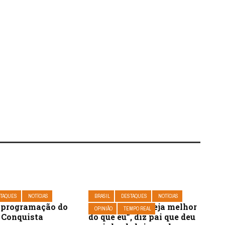
TAQUES
NOTÍCIAS
BRASIL
DESTAQUES
NOTÍCIAS
a programação do
“Quero que ele seja melhor
OPINIÃO
TEMPO REAL
 Conquista
do que eu”, diz pai que deu