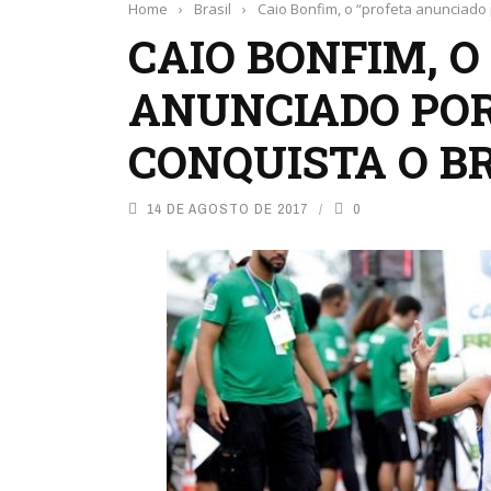
Home
›
Brasil
›
Caio Bonfim, o “profeta anunciado 
CAIO BONFIM, O
ANUNCIADO POR
CONQUISTA O B
14 DE AGOSTO DE 2017
0