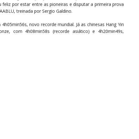
eliz por estar entre as pioneiras e disputar a primeira prova
ABLU, treinada por Sergio Galdino.
 4h05min56s, novo recorde mundial. Já as chinesas Hang Yin
nze, com 4h08min58s (recorde asiático) e 4h20min49s,