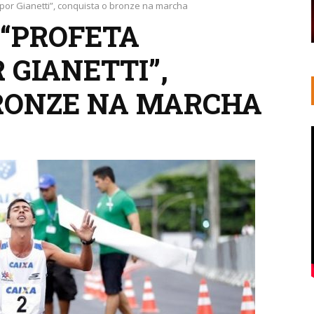
por Gianetti”, conquista o bronze na marcha
 “PROFETA
 GIANETTI”,
RONZE NA MARCHA