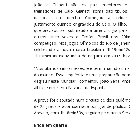
João e Gianetti são os pais, mentores e
treinadores de Caio. Gianetti soma oito títulos
nacionais na marcha. Começou a treinar
justamente quando engravidou de Caio. O filho,
que precisou ser submetido a uma cirurgia para
outras cinco vezes o Troféu Brasil nos 20k
competição. Nos Jogos Olímpicos do Rio de Janeir
celebrando a nova marca brasileira: 1h19min42
1h19min04s. No Mundial de Pequim, em 2015, havi
“Nos últimos cinco meses, ele tem mantido uma r
do mundo. Essa sequência e uma preparação bem 
degrau neste Mundial”, comentou João Sena. An
altitude em Sierra Nevada, na Espanha.
A prova foi disputada num circuito de dois quilô
de 23 graus e acompanhada por grande público. O
Arévalo, com 1h18min53s, seguido pelo russo Ser
Erica em quarto