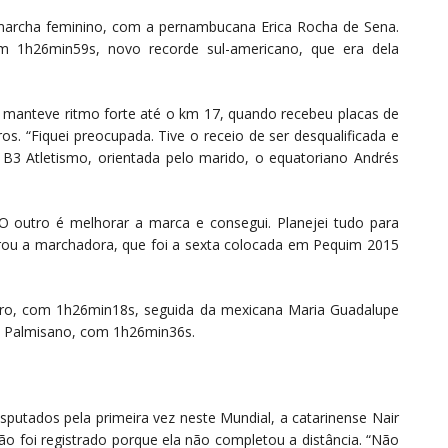
 marcha feminino, com a pernambucana Erica Rocha de Sena.
m 1h26min59s, novo recorde sul-americano, que era dela
a, manteve ritmo forte até o km 17, quando recebeu placas de
ros. “Fiquei preocupada. Tive o receio de ser desqualificada e
da B3 Atletismo, orientada pelo marido, o equatoriano Andrés
. O outro é melhorar a marca e consegui. Planejei tudo para
rou a marchadora, que foi a sexta colocada em Pequim 2015
uro, com 1h26min18s, seguida da mexicana Maria Guadalupe
la Palmisano, com 1h26min36s.
sputados pela primeira vez neste Mundial, a catarinense Nair
o foi registrado porque ela não completou a distância. “Não