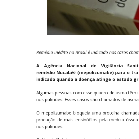
Remédio inédito no Brasil é indicado nos casos cham
A Agência Nacional de Vigilância Sani
remédio Nucala® (mepolizumabe) para o trat
indicado quando a doença atinge o estado g
Algumas pessoas com esse quadro de asma têm um
nos pulmões. Esses casos são chamados de asma e
O mepolizumabe bloqueia uma proteína chamada in
produção de mais eosinófilos pela medula óssea 
nos pulmões.