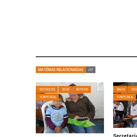
MATÉRIAS RELACIONADAS
///
DESTAQUES
IGUAÍ
NOTÍCIAS
BAHIA
DES
TEMPO REAL
TEMPO REAL
Secretar