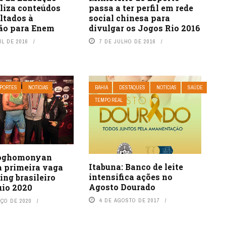
passa a ter perfil em rede
liza conteúdos
social chinesa para
ltados à
divulgar os Jogos Rio 2016
ão para Enem
7 DE JULHO DE 2016
IL DE 2016
PORTES
NOTÍCIAS
BAHIA
DESTAQUES
NOTÍCIAS
SAÚDE
TEMPO REAL
Soghomonyan
Itabuna: Banco de leite
a primeira vaga
intensifica ações no
ing brasileiro
Agosto Dourado
uio 2020
4 DE AGOSTO DE 2017
RÇO DE 2020