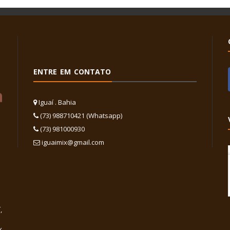
ENTRE EM CONTATO
Iguaí . Bahia
(73) 988710421 (Whatsapp)
(73) 981000930
iguaimix@gmail.com
,
x