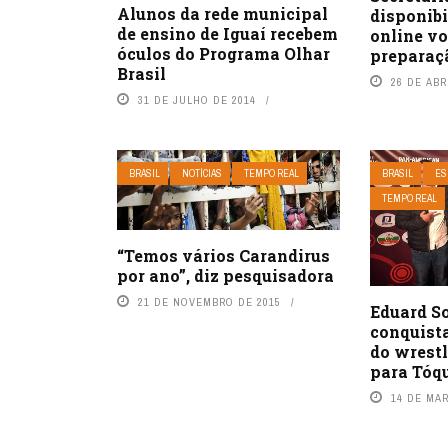
Alunos da rede municipal
disponibi
de ensino de Iguaí recebem
online vo
óculos do Programa Olhar
preparaç
Brasil
26 DE ABR
31 DE JULHO DE 2014
BRASIL
NOTÍCIAS
TEMPO REAL
BRASIL
ES
TEMPO REAL
“Temos vários Carandirus
por ano”, diz pesquisadora
21 DE NOVEMBRO DE 2015
Eduard 
conquist
do wrestl
para Tóq
14 DE MA