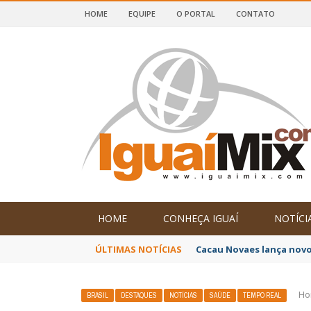
HOME
EQUIPE
O PORTAL
CONTATO
DE IGUAÍ E SUDOESTE DA BAHIA
HOME
CONHEÇA IGUAÍ
NOTÍCI
ÚLTIMAS NOTÍCIAS
Cacau Novaes lança novo
Ho
BRASIL
DESTAQUES
NOTÍCIAS
SAÚDE
TEMPO REAL