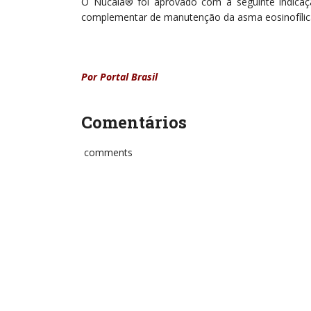
O Nucala® foi aprovado com a seguinte indica
complementar de manutenção da asma eosinofílica
Por Portal Brasil
Comentários
comments