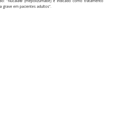
ção: “Nucala® (mepolizumabe) é indicado como tratamento
 grave em pacientes adultos”.