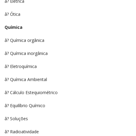
â? Elétrica
â? Ótica
Química
â? Química orgânica
â? Química inorgânica
â? Eletroquímica
â? Química Ambiental
â? Cálculo Estequiométrico
â? Equilíbrio Químico
â? Soluções
â? Radioatividade