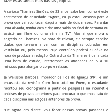
fazer estas tarefas mais básicas”, explica.
A carioca Thamires Simões, de 23 anos, sabe bem como é este
sentimento de ansiedade. “Agora
,
eu já estou ansiosa para a
prova que vai acontecer daqui a mais de dois meses. Para dar
uma aliviada, minha dica é dar uma saída no final de semana ou
assistir um filme ou uma série na TV”. Mas aí que mora o
segredo de Thamires. Na hora de relaxar, ela sempre escolhe
títulos que tenham a ver com as disciplinas cobradas em
vestibular ou, pelo menos, cujo conteúdo poderá ajudá-la na
hora de produzir a redação. Outra dica da Thamires é de, a cada
uma hora de estudo, interromper as atividades de 5 a 10
minutos para alongar o corpo e relaxar.
Já Welisson Barbosa, morador de Foz do Iguaçu (PR), é um
entusiasta da revisão. Com foco total no Enem, o estudante
montou seu cronograma a partir de pesquisas na internet e
análises de provas anteriores para procurar o que mais caiu de
cada disciplina nas edições anteriores da prova.
“De agora em diante, vou focar nessas provas passadas e