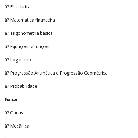
â? Estatística
â? Matemática financeira
â? Trigonometria básica
â? Equações e funções
â? Logaritmo
â? Progressão Aritmética e Progressão Geométrica
â? Probabilidade
Física
â? Ondas
â? Mecânica