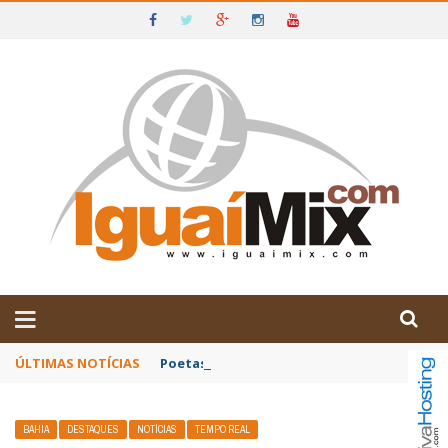
DE IGUAÍ E SUDOESTE DA BAHIA
ÚLTIMAS NOTÍCIAS
Poetas baianos representam o Brasil no XX
BAHIA
DESTAQUES
NOTÍCIAS
TEMPO REAL