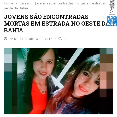
Home
›
Bahia
›
Jovens são encontradas mortas em estrada no
oeste da Bahia
JOVENS SÃO ENCONTRADAS
MORTAS EM ESTRADA NO OESTE DA
BAHIA
22 DE SETEMBRO DE 2017
0