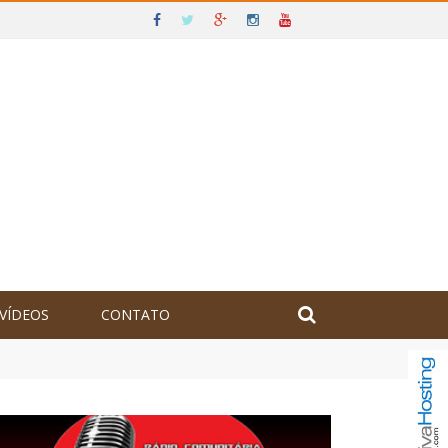
VÍDEOS
CONTATO
olômbia