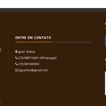
ENTRE EM CONTATO
Iguaí . Bahia
(73) 988710421 (Whatsapp)
(73) 981000930
iguaimix@gmail.com
,