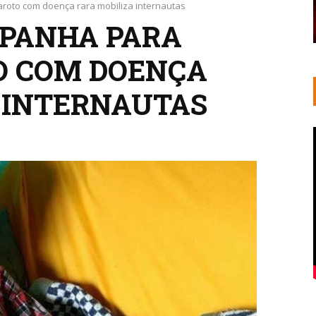
roto com doença rara mobiliza internautas
MPANHA PARA
O COM DOENÇA
 INTERNAUTAS