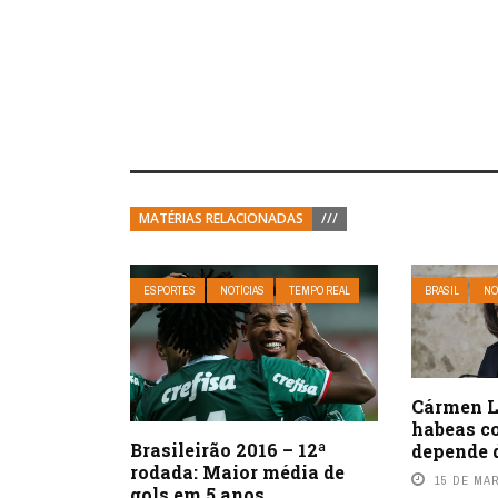
MATÉRIAS RELACIONADAS
///
ESPORTES
NOTÍCIAS
TEMPO REAL
BRASIL
NO
Cármen L
habeas c
Brasileirão 2016 – 12ª
depende 
rodada: Maior média de
15 DE MA
gols em 5 anos