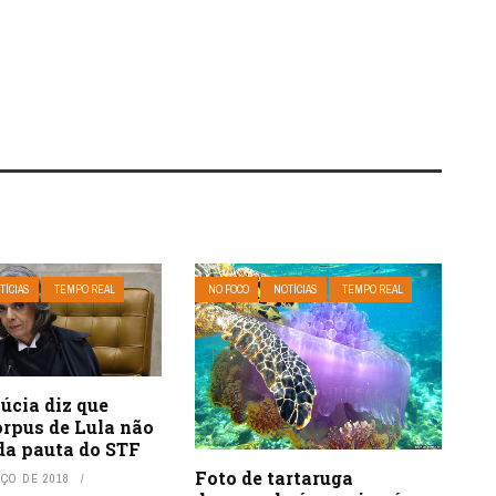
TÍCIAS
TEMPO REAL
NO FOCO
NOTÍCIAS
TEMPO REAL
úcia diz que
orpus de Lula não
da pauta do STF
Foto de tartaruga
RÇO DE 2018