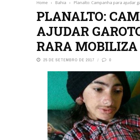
Home
›
Bahia
›
Planalto: Campanha para ajudar ga
PLANALTO: CA
AJUDAR GAROT
RARA MOBILIZA
25 DE SETEMBRO DE 2017
0