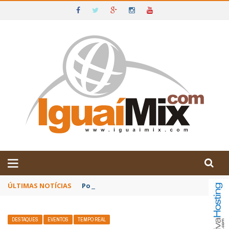
DE IGUAÍ E SUDOESTE DA BAHIA
ÚLTIMAS NOTÍCIAS
Poetas baianos representam o Brasil no XX
DESTAQUES
EVENTOS
TEMPO REAL