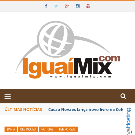
DE IGUAÍ E SUDOESTE DA BAHIA
ÚLTIMAS NOTÍCIAS
Poetas baianos representam o Brasil no XX
BAHIA
DESTAQUES
NOTÍCIAS
TEMPO REAL