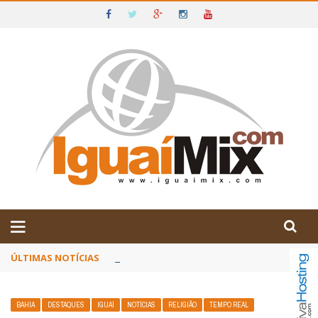
DE IGUAÍ E SUDOESTE DA BAHIA
ÚLTIMAS NOTÍCIAS
Poetas baianos representam o Brasil no XX
BAHIA
DESTAQUES
IGUAÍ
NOTÍCIAS
RELIGIÃO
TEMPO REAL