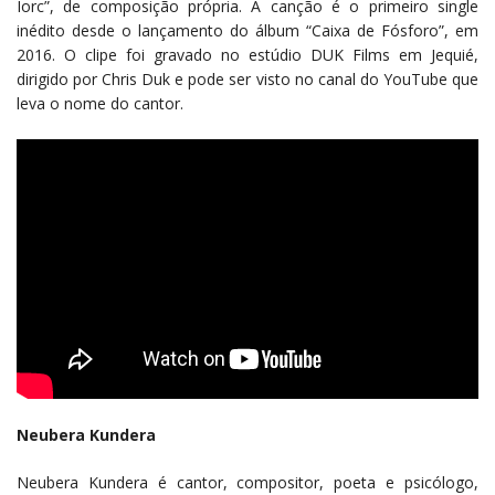
Iorc”, de composição própria. A canção é o primeiro single
inédito desde o lançamento do álbum “Caixa de Fósforo”, em
2016. O clipe foi gravado no estúdio DUK Films em Jequié,
dirigido por Chris Duk e pode ser visto no canal do YouTube que
leva o nome do cantor.
Neubera Kundera
Neubera Kundera é cantor, compositor, poeta e psicólogo,