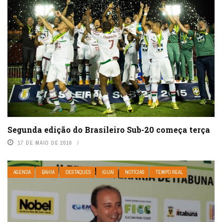
Segunda edição do Brasileiro Sub-20 começa terça
17 DE MAIO DE 2016
AGENDA
BAHIA
DESTAQUES
IGUAÍ
NOTÍCIAS
TEMPO REAL