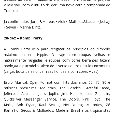
VillaMixVIP com o intuito de dar uma nova cara a temporada de
Trancoso.
Já confirmados: Jorge&Mateus • Alok • Matheus&Kauan • JetLag
• Seven • Marina Diniz.
28/dez – Kombi Party
A Kombi Party veio para resgatar os princípios do símbolo
máximo da era Hippie. O traje com roupas velhas e
naturalmente rasgadas, e roupas com cores berrantes fazem
apologia à psicodelia, além de diversos outros estilos incomuns
(calças boca-de-sino, camisas floridas e com cores vivas).
Estilo Musical: Open Format com hits dos anos 60, 70, 80 e
músicas brasileiras. Mountain, The Beatles, Grateful Dead,
Jefferson Airplane, Janis Joplin, Jimi Hendrix, Led Zeppelin,
Quicksilver Messenger Service, The Doors, Pink Floyd, The
Kinks, Bob Dylan, Raul Seixas, Neil Young, Mutantes, Zé
Ramalho, Secos & Molhados, Made in Brazil e os tropicalistas