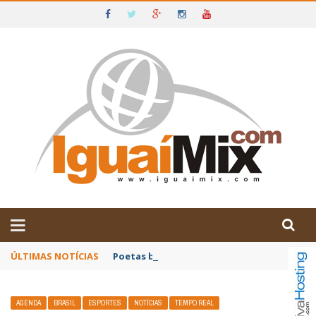
DE IGUAÍ E SUDOESTE DA BAHIA
ÚLTIMAS NOTÍCIAS
Poetas baianos representam o Brasil no XX
AGENDA
BRASIL
ESPORTES
NOTÍCIAS
TEMPO REAL