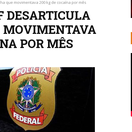
ilha que movimentava 200 kg de cocaína por mês
F DESARTICULA
E MOVIMENTAVA
ÍNA POR MÊS