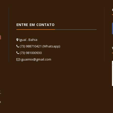
ENTRE EM CONTATO
Iguaí . Bahia
(73) 988710421 (Whatsapp)
(73) 981000930
iguaimix@gmail.com
,
x