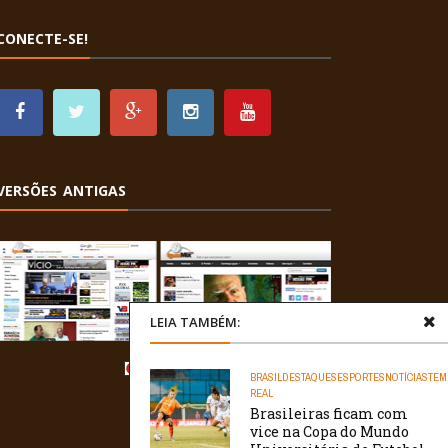
CONECTE-SE!
VERSÕES ANTIGAS
LEIA TAMBÉM:
BRASIL
DESTAQUES
ESPORTES
NOTÍCIAS
TEM
REAL
Brasileiras ficam com
vice na Copa do Mundo