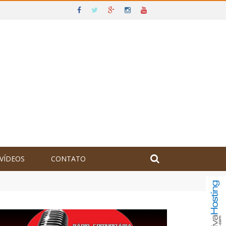
VÍDEOS
CONTATO
olômbia