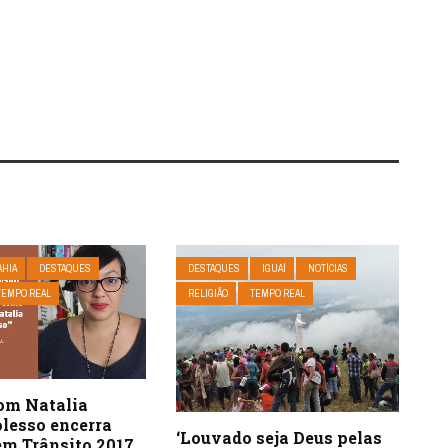
AHIA
DESTAQUES
DESTAQUES
IGUAÍ
NOTÍCIAS
TEMPO REAL
RELIGIÃO
TEMPO REAL
com Natalia
olesso encerra
‘Louvado seja Deus pelas
em Trânsito 2017