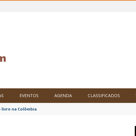
AS
EVENTOS
AGENDA
CLASSIFICADOS
tam o Brasil no XXIV Parlamento Internacional de Escritores, na C