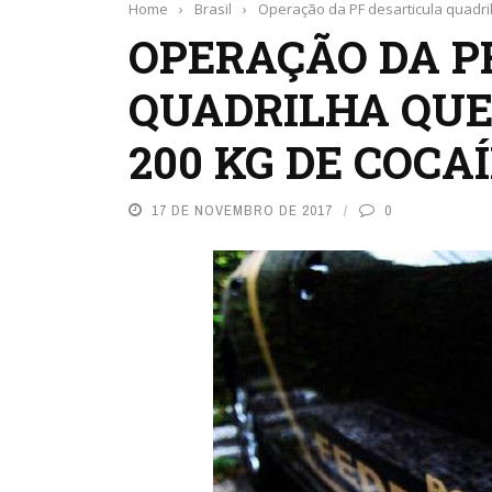
Home
›
Brasil
›
Operação da PF desarticula quadr
OPERAÇÃO DA P
QUADRILHA QU
200 KG DE COCA
17 DE NOVEMBRO DE 2017
0