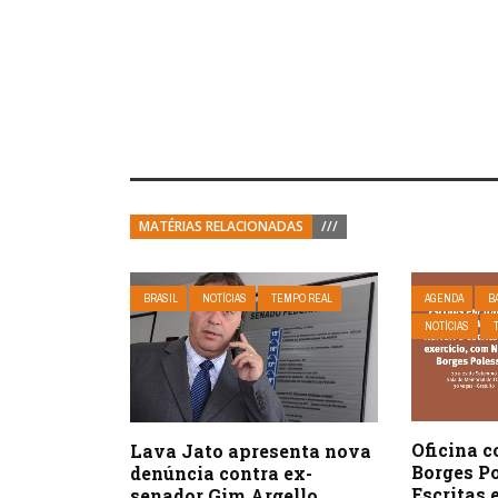
MATÉRIAS RELACIONADAS
///
BRASIL
NOTÍCIAS
TEMPO REAL
AGENDA
B
NOTÍCIAS
Oficina 
Lava Jato apresenta nova
Borges P
denúncia contra ex-
Escritas 
senador Gim Argello