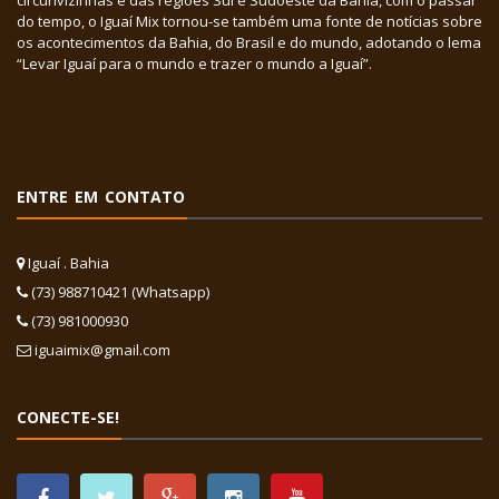
circunvizinhas e das regiões Sul e Sudoeste da Bahia, com o passar
do tempo, o Iguaí Mix tornou-se também uma fonte de notícias sobre
os acontecimentos da Bahia, do Brasil e do mundo, adotando o lema
“Levar Iguaí para o mundo e trazer o mundo a Iguaí”.
ENTRE EM CONTATO
Iguaí . Bahia
(73) 988710421 (Whatsapp)
(73) 981000930
iguaimix@gmail.com
CONECTE-SE!