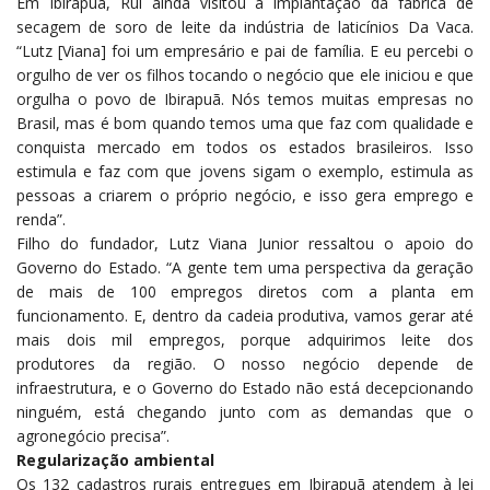
Em Ibirapuã, Rui ainda visitou a implantação da fábrica de
secagem de soro de leite da indústria de laticínios Da Vaca.
“Lutz [Viana] foi um empresário e pai de família. E eu percebi o
orgulho de ver os filhos tocando o negócio que ele iniciou e que
orgulha o povo de Ibirapuã. Nós temos muitas empresas no
Brasil, mas é bom quando temos uma que faz com qualidade e
conquista mercado em todos os estados brasileiros. Isso
estimula e faz com que jovens sigam o exemplo, estimula as
pessoas a criarem o próprio negócio, e isso gera emprego e
renda”.
Filho do fundador, Lutz Viana Junior ressaltou o apoio do
Governo do Estado. “A gente tem uma perspectiva da geração
de mais de 100 empregos diretos com a planta em
funcionamento. E, dentro da cadeia produtiva, vamos gerar até
mais dois mil empregos, porque adquirimos leite dos
produtores da região. O nosso negócio depende de
infraestrutura, e o Governo do Estado não está decepcionando
ninguém, está chegando junto com as demandas que o
agronegócio precisa”.
Regularização ambiental
Os 132 cadastros rurais entregues em Ibirapuã atendem à lei