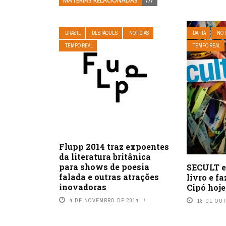
MATÉRIAS RELACIONADAS
///
BRASIL
DESTAQUES
NOTÍCIAS
BAHIA
NO 
TEMPO REAL
TEMPO REAL
Flupp 2014 traz expoentes
da literatura britânica
para shows de poesia
SECULT 
falada e outras atrações
livro e f
inovadoras
Cipó hoje
4 DE NOVEMBRO DE 2014
18 DE OU