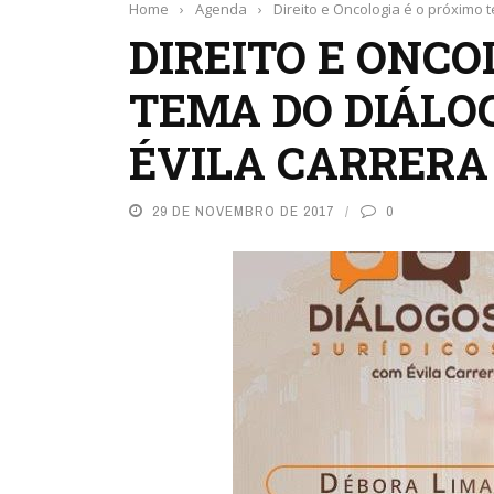
Home
›
Agenda
›
​Direito e Oncologia é o próximo 
​DIREITO E ONC
TEMA DO DIÁLO
ÉVILA CARRERA
29 DE NOVEMBRO DE 2017
0