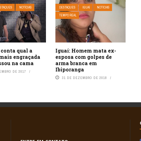
STAQUES
NOTÍCIAS
DESTAQUES
IGUAÍ
NOTÍCIAS
TEMPO REAL
 conta qual a
Iguaí: Homem mata ex-
 mais engraçada
esposa com golpes de
assou na cama
arma branca em
Ibiporanga
TEMBRO DE 2017
31 DE DEZEMBRO DE 2018