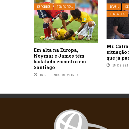
ESPORTES
TEMPO REAL
BRASIL
DE
TEMPO REAL
Mr. Catra
Em alta na Europa,
situação
Neymar e James têm
que já p
badalado encontro em
15 DE SE
Santiago
16 DE JUNHO DE 2015