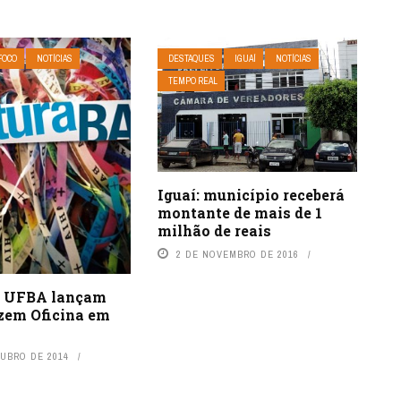
FOCO
NOTÍCIAS
DESTAQUES
IGUAÍ
NOTÍCIAS
TEMPO REAL
Iguaí: município receberá
montante de mais de 1
milhão de reais
2 DE NOVEMBRO DE 2016
e UFBA lançam
azem Oficina em
TUBRO DE 2014