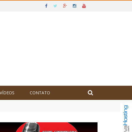
VÍDEOS
CONTATO
olômbia