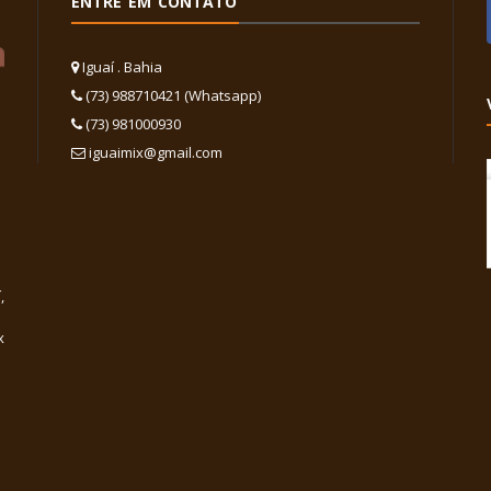
ENTRE EM CONTATO
Iguaí . Bahia
(73) 988710421 (Whatsapp)
(73) 981000930
iguaimix@gmail.com
,
x