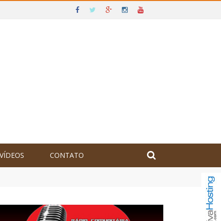
VÍDEOS
CONTATO
olômbia