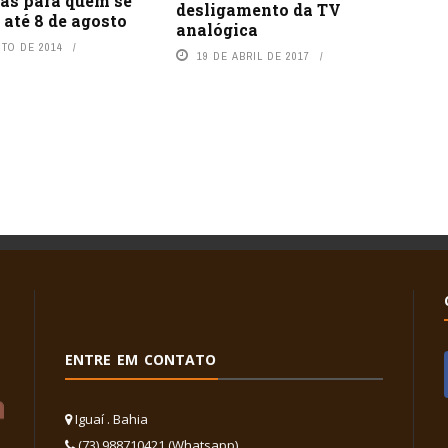
gas para quem se
desligamento da TV
 até 8 de agosto
analógica
STO DE 2014
19 DE ABRIL DE 2017
ENTRE EM CONTATO
Iguaí . Bahia
(73) 988710421 (Whatsapp)