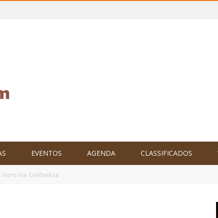
AS
EVENTOS
AGENDA
CLASSIFICADOS
tam o Brasil no XXIV Parlamento Internacional de Escritores, na C