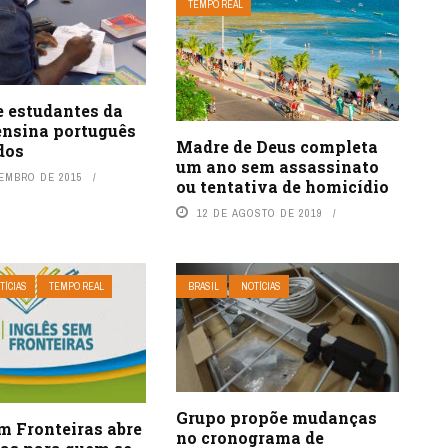
TEMPO REAL
e estudantes da
ensina português
Madre de Deus completa
dos
um ano sem assassinato
TEMBRO DE 2015
ou tentativa de homicídio
12 DE AGOSTO DE 2019
TÍCIAS
TEMPO REAL
BRASIL
NOTÍCIAS
Grupo propõe mudanças
m Fronteiras abre
no cronograma de