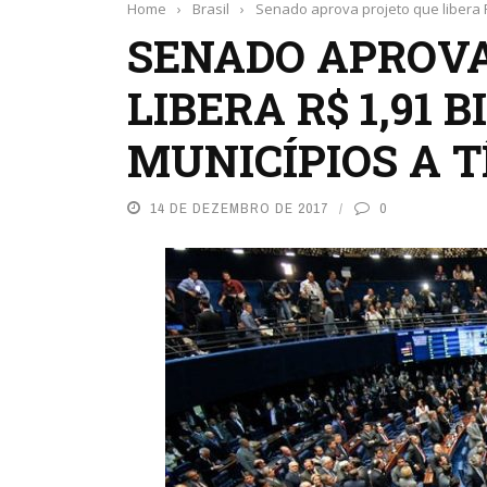
Home
›
Brasil
›
Senado aprova projeto que libera R$
SENADO APROVA
LIBERA R$ 1,91 
MUNICÍPIOS A T
14 DE DEZEMBRO DE 2017
0