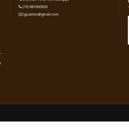
(73) 981000930
iguaimix@gmail.com
,
x