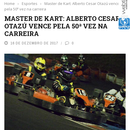
Home
›
Esportes
›
Master de Kart: Alberto Cesar Otazú vence
pela 50ª vez na carreira
MASTER DE KART: ALBERTO CESAR
OTAZÚ VENCE PELA 50ª VEZ NA
CARREIRA
16 DE DEZEMBRO DE 2017
0