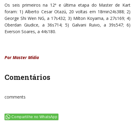
Os seis primeiros na 12ª e última etapa do Master de Kart
foram: 1) Alberto Cesar Otazú, 20 voltas em 18min24s388; 2)
George Shi Wen NG, a 17s432; 3) Milton Koyama, a 27s169; 4)
Oberdan Giudice, a 36s714; 5) Galvani Ruivo, a 39s547; 6)
Everson Soares, a 44s180.
Por Master Mídia
Comentários
comments
Compartilhe no WhatsApp