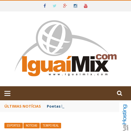
DE IGUAÍ E SUDOESTE DA BAHIA
ÚLTIMAS NOTÍCIAS
Poetas baianos representam o Brasil no XX
ESPORTES
NOTÍCIAS
TEMPO REAL