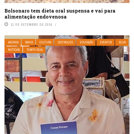
Bolsonaro tem dieta oral suspensa e vai para
alimentação endovenosa
11 DE SETEMBRO DE 2019
AGENDA
BAHIA
CULTURA
DESTAQUES
EDUCAÇÃO
EVENTOS
IGUAÍ
NOTÍCIAS
TEMPO REAL