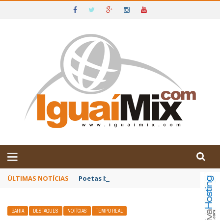
DE IGUAÍ E SUDOESTE DA BAHIA
ÚLTIMAS NOTÍCIAS
Poetas baianos representam o Brasil no XX
BAHIA
DESTAQUES
NOTÍCIAS
TEMPO REAL