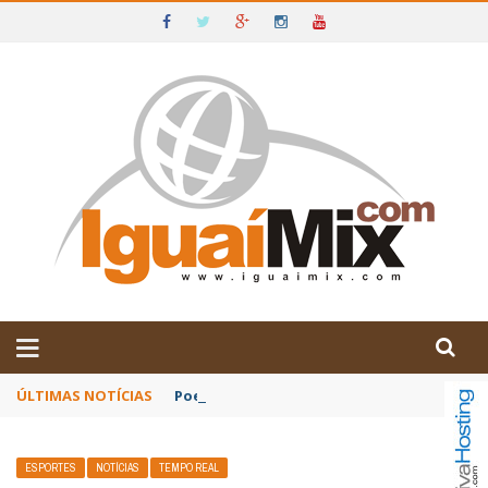
DE IGUAÍ E SUDOESTE DA BAHIA
ÚLTIMAS NOTÍCIAS
Poetas baianos representam o Brasil no XX
ESPORTES
NOTÍCIAS
TEMPO REAL