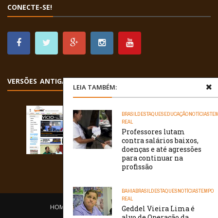
CONECTE-SE!
VERSÕES ANTIGAS
LEIA TAMBÉM:
BRASIL
DESTAQUES
EDUCAÇÃO
NOTÍCIAS
TE
REAL
Professores lutam
contra salários baixos,
doenças e até agressões
para continuar na
profissão
BAHIA
BRASIL
DESTAQUES
NOTÍCIAS
TEMPO
REAL
HOME
EQUIPE
O PORTAL
CONTATO
Geddel Vieira Lima é
alvo de Operação da