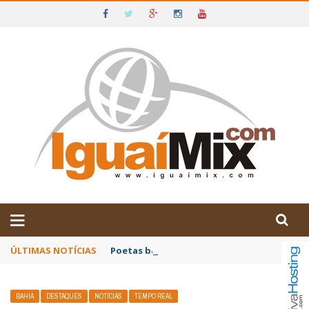
DE IGUAÍ E SUDOESTE DA BAHIA
ÚLTIMAS NOTÍCIAS
Poetas baianos representam o Brasil no XX
BAHIA
DESTAQUES
NOTÍCIAS
TEMPO REAL