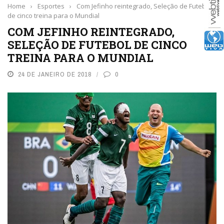
Home
›
Esportes
›
Com Jefinho reintegrado, Seleção de Futebol
de cinco treina para o Mundial
COM JEFINHO REINTEGRADO,
SELEÇÃO DE FUTEBOL DE CINCO
TREINA PARA O MUNDIAL
24 DE JANEIRO DE 2018
0