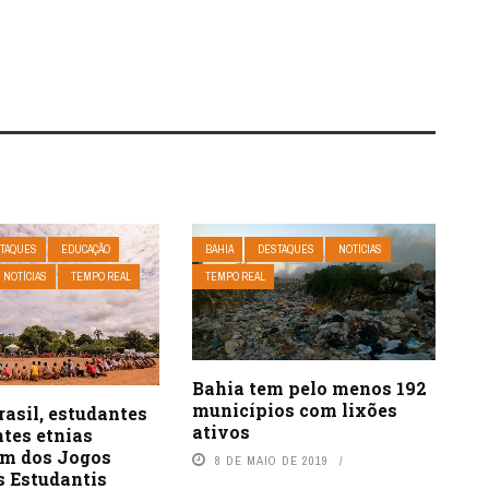
TAQUES
EDUCAÇÃO
BAHIA
DESTAQUES
NOTÍCIAS
NOTÍCIAS
TEMPO REAL
TEMPO REAL
Bahia tem pelo menos 192
municípios com lixões
asil, estudantes
ativos
ntes etnias
am dos Jogos
8 DE MAIO DE 2019
s Estudantis