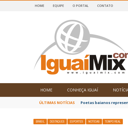
HOME
EQUIPE
O PORTAL
CONTATO
DE IGUAÍ E SUDOESTE DA BAHIA
HOME
CONHEÇA IGUAÍ
NOTÍCI
ÚLTIMAS NOTÍCIAS
Poetas baianos represen
BRASIL
DESTAQUES
ESPORTES
NOTÍCIAS
TEMPO REAL