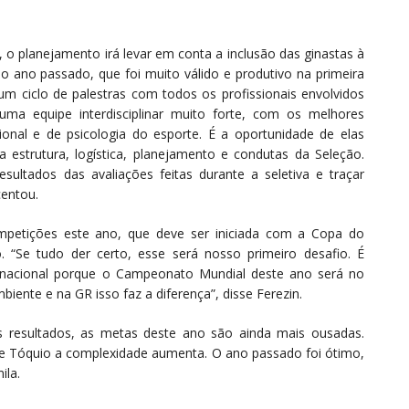
o planejamento irá levar em conta a inclusão das ginastas à
 ano passado, que foi muito válido e produtivo na primeira
m ciclo de palestras com todos os profissionais envolvidos
ma equipe interdisciplinar muito forte, com os melhores
icional e de psicologia do esporte. É a oportunidade de elas
strutura, logística, planejamento e condutas da Seleção.
sultados das avaliações feitas durante a seletiva e traçar
centou.
petições este ano, que deve ser iniciada com a Copa do
. “Se tudo der certo, esse será nosso primeiro desafio. É
ernacional porque o Campeonato Mundial deste ano será no
te e na GR isso faz a diferença”, disse Ferezin.
 resultados, as metas deste ano são ainda mais ousadas.
e Tóquio a complexidade aumenta. O ano passado foi ótimo,
ila.