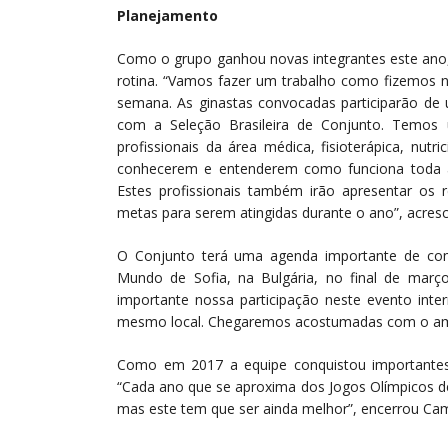
Planejamento
Como o grupo ganhou novas integrantes este ano, 
rotina. “Vamos fazer um trabalho como fizemos no
semana. As ginastas convocadas participarão de u
com a Seleção Brasileira de Conjunto. Temos u
profissionais da área médica, fisioterápica, nutr
conhecerem e entenderem como funciona toda a e
Estes profissionais também irão apresentar os re
metas para serem atingidas durante o ano”, acres
O Conjunto terá uma agenda importante de com
Mundo de Sofia, na Bulgária, no final de março
importante nossa participação neste evento int
mesmo local. Chegaremos acostumadas com o ambien
Como em 2017 a equipe conquistou importantes
“Cada ano que se aproxima dos Jogos Olímpicos d
mas este tem que ser ainda melhor”, encerrou Cam