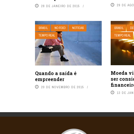
29 DE AG
28 DE JANEIRO DE 2015
BRASIL
NO FOCO
NOTÍCIAS
BRASIL
DE
TEMPO REAL
TEMPO REAL
Moeda vi
Quando a saída é
ser consi
empreender
financeir
20 DE NOVEMBRO DE 2015
13 DE JAN