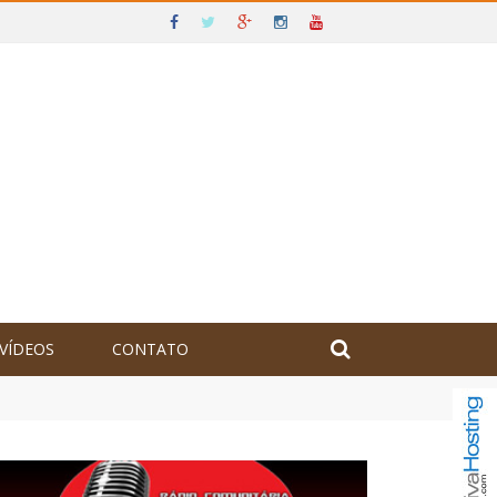
VÍDEOS
CONTATO
olômbia