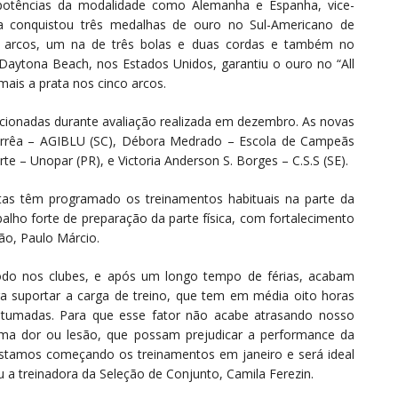
 potências da modalidade como Alemanha e Espanha, vice-
ira conquistou três medalhas de ouro no Sul-Americano de
o arcos, um na de três bolas e duas cordas e também no
Daytona Beach, nos Estados Unidos, garantiu o ouro no “All
mais a prata nos cinco arcos.
cionadas durante avaliação realizada em dezembro. As novas
Corrêa – AGIBLU (SC), Débora Medrado – Escola de Campeãs
rte – Unopar (PR), e Victoria Anderson S. Borges – C.S.S (SE).
etas têm programado os treinamentos habituais na parte da
balho forte de preparação da parte física, com fortalecimento
ão, Paulo Márcio.
íodo nos clubes, e após um longo tempo de férias, acabam
a suportar a carga de treino, que tem em média oito horas
ostumadas. Para que esse fator não acabe atrasando nosso
uma dor ou lesão, que possam prejudicar a performance da
 estamos começando os treinamentos em janeiro e será ideal
 a treinadora da Seleção de Conjunto, Camila Ferezin.