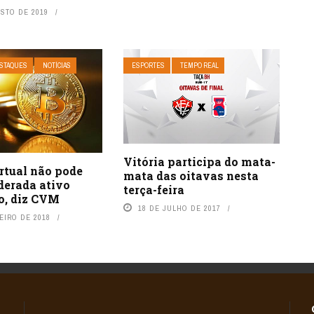
OSTO DE 2019
STAQUES
NOTÍCIAS
ESPORTES
TEMPO REAL
Vitória participa do mata-
rtual não pode
mata das oitavas nesta
derada ativo
terça-feira
o, diz CVM
18 DE JULHO DE 2017
EIRO DE 2018