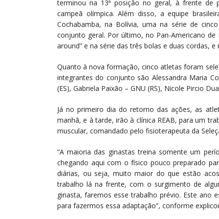
terminou na 13ª posição no geral, à frente de
campeã olímpica. Além disso, a equipe brasile
Cochabamba, na Bolívia, uma na série de cinc
conjunto geral. Por último, no Pan-Americano de 
around” e na série das três bolas e duas cordas, e 
Quanto à nova formação, cinco atletas foram sele
integrantes do conjunto são Alessandra Maria 
(ES), Gabriela Paixão – GNU (RS), Nicole Pircio Dua
Já no primeiro dia do retorno das ações, as atl
manhã, e à tarde, irão à clínica REAB, para um tra
muscular, comandado pelo fisioterapeuta da Seleç
“A maioria das ginastas treina somente um per
chegando aqui com o físico pouco preparado par
diárias, ou seja, muito maior do que estão ac
trabalho lá na frente, com o surgimento de alg
ginasta, faremos esse trabalho prévio. Este ano
para fazermos essa adaptação”, conforme explicou