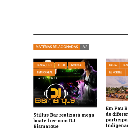
MATÉRIAS RELACIONADAS
///
DESTAQUES
IGUAÍ
NOTÍCIAS
BAHIA
DES
TEMPO REAL
ESPORTES
Em Pau Br
de difere
Stillus Bar realizará mega
particip
boate free com DJ
Índígena
Bismarque