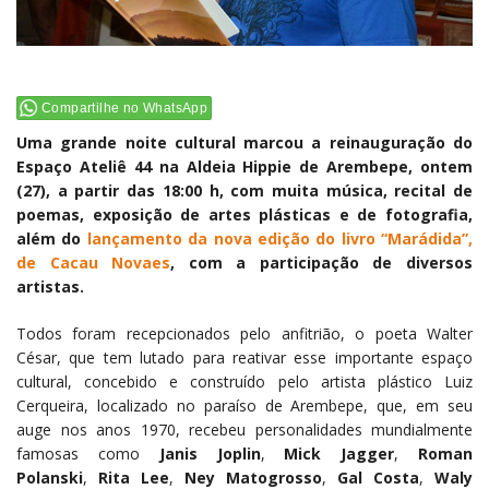
Compartilhe no WhatsApp
Uma grande noite cultural marcou a reinauguração do
Espaço Ateliê 44 na Aldeia Hippie de Arembepe, ontem
(27), a partir das 18:00 h, com muita música, recital de
poemas, exposição de artes plásticas e de fotografia,
além do
lançamento da nova edição do livro “Marádida”,
de Cacau Novaes
, com a participação de diversos
artistas.
Todos foram recepcionados pelo anfitrião, o poeta Walter
César, que tem lutado para reativar esse importante espaço
cultural, concebido e construído pelo artista plástico Luiz
Cerqueira, localizado no paraíso de Arembepe, que, em seu
auge nos anos 1970, recebeu personalidades mundialmente
famosas como
Janis Joplin
,
Mick Jagger
,
Roman
Polanski
,
Rita Lee
,
Ney Matogrosso
,
Gal Costa
,
Waly