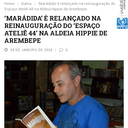
Home
›
Bahia
›
‘Marádida’ é relançado na reinauguração do
‘Espaço Ateliê 44’ na Aldeia Hippie de Arembepe
‘MARÁDIDA’ É RELANÇADO NA
REINAUGURAÇÃO DO ‘ESPAÇO
ATELIÊ 44’ NA ALDEIA HIPPIE DE
AREMBEPE
28 DE JANEIRO DE 2018
0