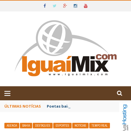
DE IGUAÍ E SUDOESTE DA BAHIA
ÚLTIMAS NOTÍCIAS
Poetas baianos representam o Brasil no XX
AGENDA
BAHIA
DESTAQUES
ESPORTES
NOTÍCIAS
TEMPO REAL