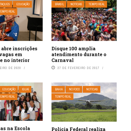
TAQUES
EDUCAÇÃO
BRASIL
NOTÍCIAS
TEMPO REAL
TEMPO REAL
Disque 100 amplia
abre inscrições
atendimento durante o
 vagas em
Carnaval
e no interior
27 DE FEVEREIRO DE 2017
EIRO DE 2020
EDUCAÇÃO
IGUAÍ
BAHIA
NO FOCO
NOTÍCIAS
TEMPO REAL
TEMPO REAL
las na Escola
Polícia Federal realiza