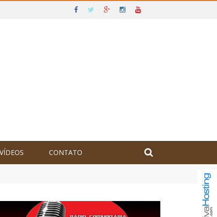
VÍDEOS
CONTATO
olômbia