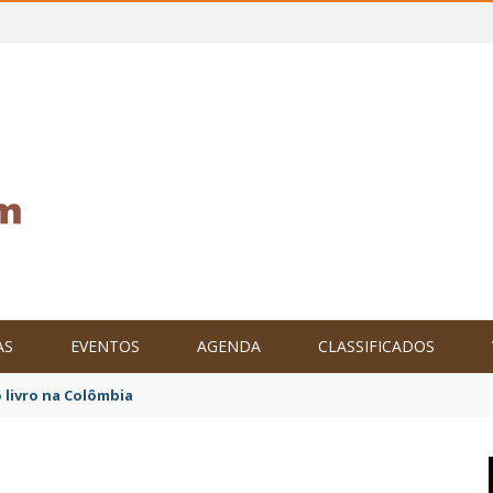
AS
EVENTOS
AGENDA
CLASSIFICADOS
tam o Brasil no XXIV Parlamento Internacional de Escritores, na C