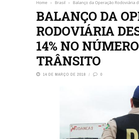
Home
›
Brasil
›
Balanço da Operação Rodoviária d
BALANÇO DA O
RODOVIÁRIA DE
14% NO NÚMERO
TRÂNSITO
14 DE MARÇO DE 2018
0