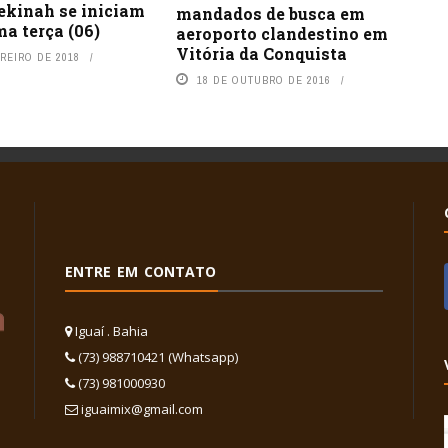
ekinah se iniciam
mandados de busca em
a terça (06)
aeroporto clandestino em
Vitória da Conquista
REIRO DE 2018
18 DE OUTUBRO DE 2016
ENTRE EM CONTATO
Iguaí . Bahia
(73) 988710421 (Whatsapp)
(73) 981000930
iguaimix@gmail.com