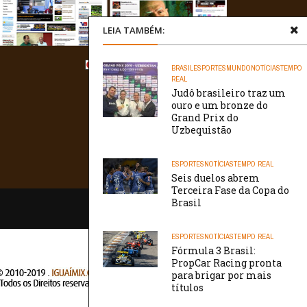
LEIA TAMBÉM:
BRASIL
ESPORTES
MUNDO
NOTÍCIAS
TEMPO
REAL
Judô brasileiro traz um
ouro e um bronze do
Grand Prix do
Uzbequistão
ESPORTES
NOTÍCIAS
TEMPO REAL
Seis duelos abrem
Terceira Fase da Copa do
Brasil
/// WebtivaHOSTING
ESPORTES
NOTÍCIAS
TEMPO REAL
Fórmula 3 Brasil:
PropCar Racing pronta
para brigar por mais
títulos