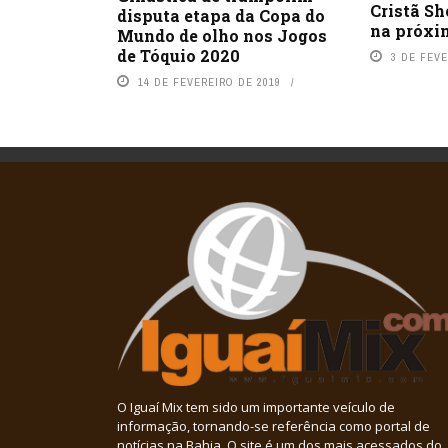
Cristã Sh
disputa etapa da Copa do
na próxim
Mundo de olho nos Jogos
de Tóquio 2020
3 DE FEVE
14 DE FEVEREIRO DE 2019
O Iguaí Mix tem sido um importante veículo de
informação, tornando-se referência como portal de
notícias na Bahia. O site é um dos mais acessados do