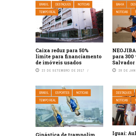
BRASIL
DESTAQUES
NOTÍCIAS
BAHIA
DES
TEMPO REAL
NOTÍCIAS
NEOJIBA 
Caixa reduz para 50%
para 300
limite para financiamento
Salvador 
de imóveis usados
28 DE JAN
23 DE SETEMBRO DE 2017
BRASIL
ESPORTES
NOTÍCIAS
DESTAQUES
TEMPO REAL
NOTÍCIAS
Iguaí: Au
Ginástica de trampolim